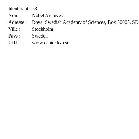
Identifiant :
28
Nom :
Nobel Archives
Adresse :
Royal Swedish Academy of Sciences, Box 50005, SE
Ville :
Stockholm
Pays :
Sweden
URL :
www.center.kva.se