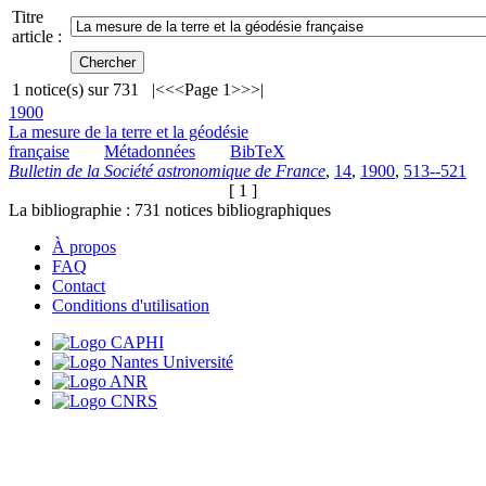
Titre
article :
1
notice(s) sur
731
|<
<<
Page 1
>>
>|
1900
La mesure de la terre et la géodésie
française
Métadonnées
BibTeX
Bulletin de la Société astronomique de France
,
14
,
1900
,
513--521
[ 1 ]
La bibliographie :
731
notices bibliographiques
À propos
FAQ
Contact
Conditions d'utilisation