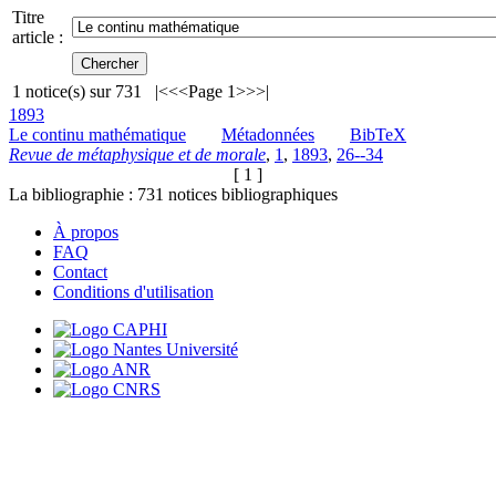
Titre
article :
1
notice(s) sur
731
|<
<<
Page 1
>>
>|
1893
Le continu mathématique
Métadonnées
BibTeX
Revue de métaphysique et de morale
,
1
,
1893
,
26--34
[ 1 ]
La bibliographie :
731
notices bibliographiques
À propos
FAQ
Contact
Conditions d'utilisation