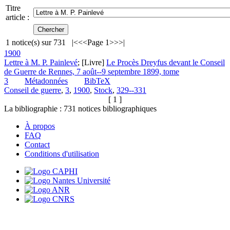
Titre
article :
1
notice(s) sur
731
|<
<<
Page 1
>>
>|
1900
Lettre à M. P. Painlevé
; [Livre]
Le Procès Dreyfus devant le Conseil
de Guerre de Rennes, 7 août--9 septembre 1899, tome
3
Métadonnées
BibTeX
Conseil de guerre
,
3
,
1900
,
Stock
,
329--331
[ 1 ]
La bibliographie :
731
notices bibliographiques
À propos
FAQ
Contact
Conditions d'utilisation