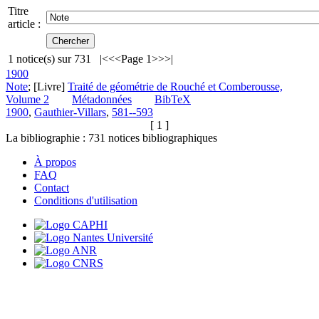
Titre
article :
1
notice(s) sur
731
|<
<<
Page 1
>>
>|
1900
Note
; [Livre]
Traité de géométrie de Rouché et Comberousse,
Volume 2
Métadonnées
BibTeX
1900
,
Gauthier-Villars
,
581--593
[ 1 ]
La bibliographie :
731
notices bibliographiques
À propos
FAQ
Contact
Conditions d'utilisation