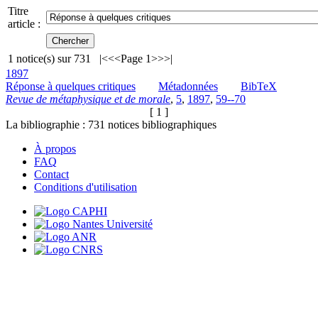
Titre
article :
1
notice(s) sur
731
|<
<<
Page 1
>>
>|
1897
Réponse à quelques critiques
Métadonnées
BibTeX
Revue de métaphysique et de morale
,
5
,
1897
,
59--70
[ 1 ]
La bibliographie :
731
notices bibliographiques
À propos
FAQ
Contact
Conditions d'utilisation