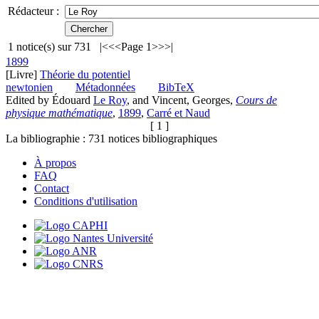
Rédacteur :
1
notice(s) sur
731
|<
<<
Page 1
>>
>|
1899
[Livre]
Théorie du potentiel
newtonien
Métadonnées
BibTeX
Edited by Édouard
Le Roy
, and Vincent, Georges,
Cours de
physique mathématique
,
1899
,
Carré et Naud
[ 1 ]
La bibliographie :
731
notices bibliographiques
À propos
FAQ
Contact
Conditions d'utilisation