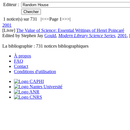
Editeur :
1
notice(s) sur
731
|<
<<
Page 1
>>
>|
2001
[Livre]
The Value of Science: Essential Writings of Henri Poincaré
Edited by Stephen Jay
Gould
,
Modern Library Science Series
,
2001
,
La bibliographie :
731
notices bibliographiques
À propos
FAQ
Contact
Conditions d'utilisation