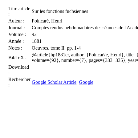
Titre article
Sur les fonctions fuchsiennes
:
Auteur :
Poincaré, Henri
Journal :
Comptes rendus hebdomadaires des séances de l'Acadé
Volume :
92
Année :
1881
Notes :
Oeuvres, tome II, pp. 1-4
@article{hp1881cr, author={Poincar\'e, Henri}, title=
BibTeX :
volume={92}, number={7}, pages={333--335}, year
Download
:
Rechercher
Google Scholar Article
,
Google
: