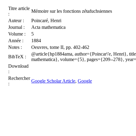
Titre article
Mémoire sur les fonctions zétafuchsiennes
:
Auteur :
Poincaré, Henri
Journal :
Acta mathematica
Volume :
5
Année :
1884
Notes :
Oeuvres, tome II, pp. 402-462
@article{hp1884ama, author={Poincar\'e, Henri}, title
BibTeX :
mathematica}, volume={5}, pages={209--278}, year
Download
:
Rechercher
Google Scholar Article
,
Google
: