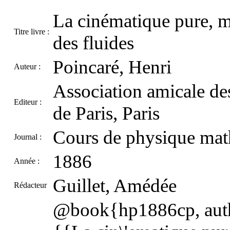
La cinématique pure, m
Titre livre :
des fluides
Poincaré, Henri
Auteur :
Association amicale des
Editeur :
de Paris, Paris
Cours de physique ma
Journal :
1886
Année :
Guillet, Amédée
Rédacteur
@book{hp1886cp, autho