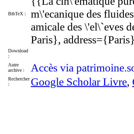
{{La cin\'ematique pure
m\'ecanique des fluide
BibTeX :
amicale des \'el\`eves d
Paris}, address={Paris
Download
:
Accès via patrimoine.s
Autre
archive :
Google Scholar Livre
,
Rechercher
: