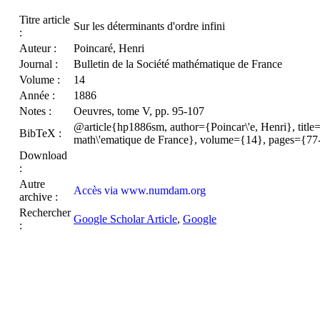
Titre article
Sur les déterminants d'ordre infini
:
Auteur :
Poincaré, Henri
Journal :
Bulletin de la Société mathématique de France
Volume :
14
Année :
1886
Notes :
Oeuvres, tome V, pp. 95-107
@article{hp1886sm, author={Poincar\'e, Henri}, title={{
BibTeX :
math\'ematique de France}, volume={14}, pages={77
Download
:
Autre
Accès via www.numdam.org
archive :
Rechercher
Google Scholar Article
,
Google
: