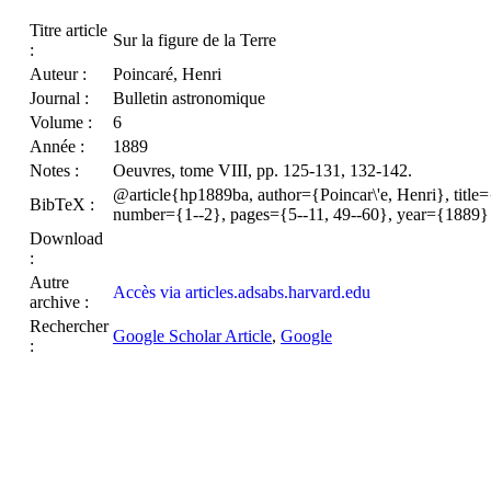
Titre article
Sur la figure de la Terre
:
Auteur :
Poincaré, Henri
Journal :
Bulletin astronomique
Volume :
6
Année :
1889
Notes :
Oeuvres, tome VIII, pp. 125-131, 132-142.
@article{hp1889ba, author={Poincar\'e, Henri}, title=
BibTeX :
number={1--2}, pages={5--11, 49--60}, year={1889}
Download
:
Autre
Accès via articles.adsabs.harvard.edu
archive :
Rechercher
Google Scholar Article
,
Google
: