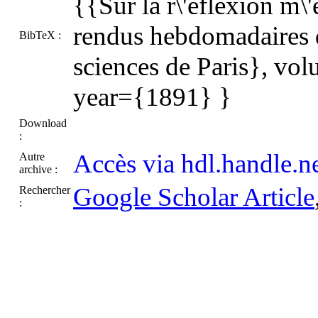
{{Sur la r\'eflexion m\
rendus hebdomadaires d
BibTeX :
sciences de Paris}, v
year={1891} }
Download
:
Accès via hdl.handle.n
Autre
archive :
Google Scholar Article
Rechercher
: