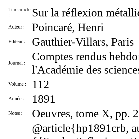
Sur la réflexion métall
Titre article
:
Poincaré, Henri
Auteur :
Gauthier-Villars, Paris
Editeur :
Comptes rendus hebdom
Journal :
l'Académie des sciences
112
Volume :
1891
Année :
Oeuvres, tome X, pp. 
Notes :
@article{hp1891crb, au