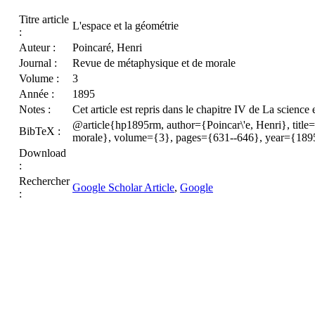
Titre article
L'espace et la géométrie
:
Auteur :
Poincaré, Henri
Journal :
Revue de métaphysique et de morale
Volume :
3
Année :
1895
Notes :
Cet article est repris dans le chapitre IV de La science
@article{hp1895rm, author={Poincar\'e, Henri}, title=
BibTeX :
morale}, volume={3}, pages={631--646}, year={189
Download
:
Rechercher
Google Scholar Article
,
Google
: