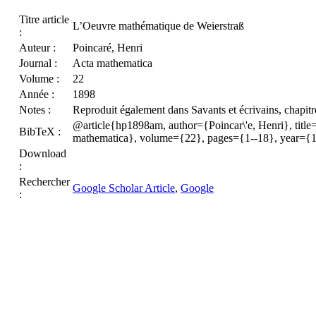
Titre article
L’Oeuvre mathématique de Weierstraß
:
Auteur :
Poincaré, Henri
Journal :
Acta mathematica
Volume :
22
Année :
1898
Notes :
Reproduit également dans Savants et écrivains, chapitr
@article{hp1898am, author={Poincar\'e, Henri}, title
BibTeX :
mathematica}, volume={22}, pages={1--18}, year={
Download
:
Rechercher
Google Scholar Article
,
Google
: