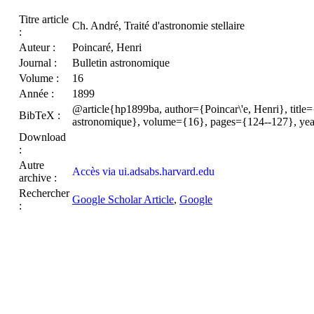
Titre article
Ch. André, Traité d'astronomie stellaire
:
Auteur :
Poincaré, Henri
Journal :
Bulletin astronomique
Volume :
16
Année :
1899
@article{hp1899ba, author={Poincar\'e, Henri}, title={
BibTeX :
astronomique}, volume={16}, pages={124--127}, ye
Download
:
Autre
Accès via ui.adsabs.harvard.edu
archive :
Rechercher
Google Scholar Article
,
Google
: