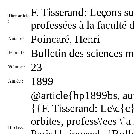
F. Tisserand: Leçons su
Titre article
:
professées à la faculté 
Poincaré, Henri
Auteur :
Bulletin des sciences 
Journal :
23
Volume :
1899
Année :
@article{hp1899bs, aut
{{F. Tisserand: Le\c{c}
orbites, profess\'ees \`a
BibTeX :
Paris}}, journal={Bulle