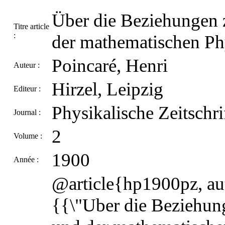
Über die Beziehungen 
Titre article
:
der mathematischen Ph
Poincaré, Henri
Auteur :
Hirzel, Leipzig
Editeur :
Physikalische Zeitschri
Journal :
2
Volume :
1900
Année :
@article{hp1900pz, aut
{{\"Uber die Beziehun