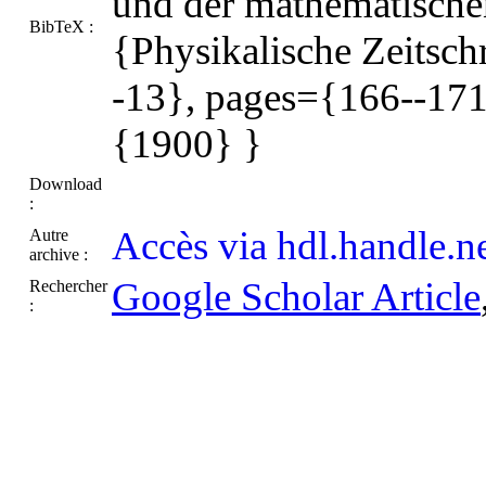
und der mathematische
BibTeX :
{Physikalische Zeitsc
-13}, pages={166--171
{1900} }
Download
:
Accès via hdl.handle.n
Autre
archive :
Google Scholar Article
Rechercher
: