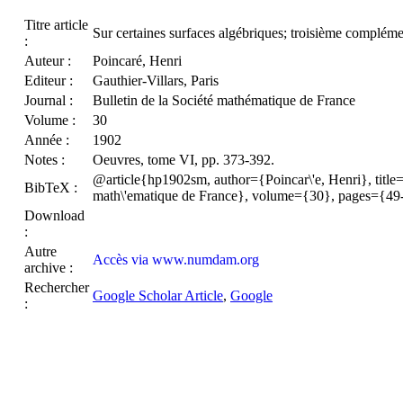
Titre article
Sur certaines surfaces algébriques; troisième complémen
:
Auteur :
Poincaré, Henri
Editeur :
Gauthier-Villars, Paris
Journal :
Bulletin de la Société mathématique de France
Volume :
30
Année :
1902
Notes :
Oeuvres, tome VI, pp. 373-392.
@article{hp1902sm, author={Poincar\'e, Henri}, title={{S
BibTeX :
math\'ematique de France}, volume={30}, pages={49
Download
:
Autre
Accès via www.numdam.org
archive :
Rechercher
Google Scholar Article
,
Google
: