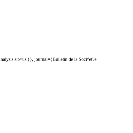
lysis sit\^us'}}, journal={Bulletin de la Soci\'et\'e