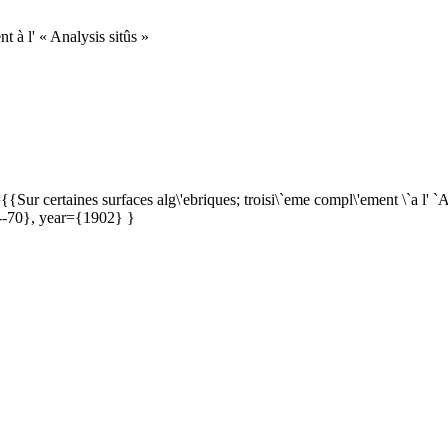
t à l' « Analysis sitûs »
ur certaines surfaces alg\'ebriques; troisi\`eme compl\'ement \`a l' `Ana
--70}, year={1902} }