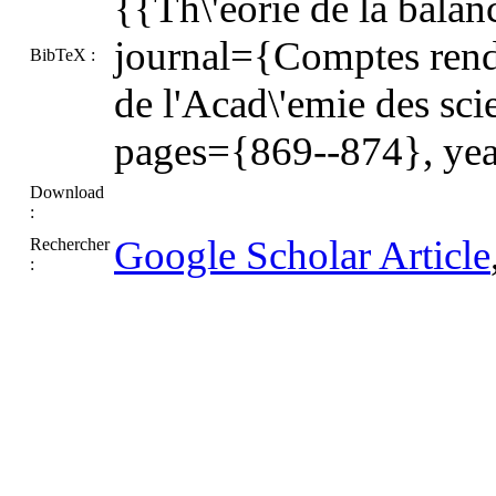
{{Th\'eorie de la balan
journal={Comptes rend
BibTeX :
de l'Acad\'emie des sc
pages={869--874}, ye
Download
:
Google Scholar Article
Rechercher
: