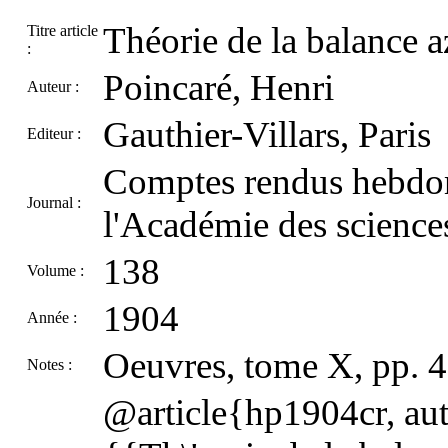
Théorie de la balance a
Titre article
:
Poincaré, Henri
Auteur :
Gauthier-Villars, Paris
Editeur :
Comptes rendus hebdom
Journal :
l'Académie des sciences
138
Volume :
1904
Année :
Oeuvres, tome X, pp. 
Notes :
@article{hp1904cr, aut