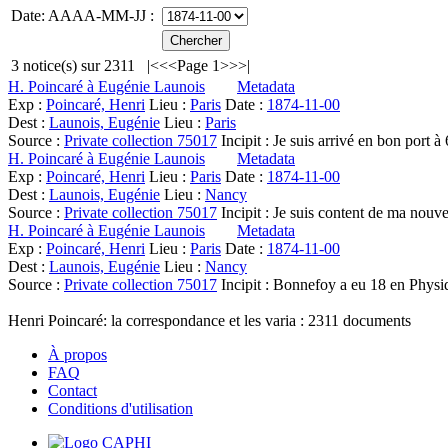
Date: AAAA-MM-JJ :
3
notice(s) sur
2311
|<
<<
Page 1
>>
>|
H. Poincaré à Eugénie Launois
Metadata
Exp :
Poincaré, Henri
Lieu :
Paris
Date :
1874-11-00
Dest :
Launois, Eugénie
Lieu :
Paris
Source :
Private collection 75017
Incipit :
Je suis arrivé en bon port à
H. Poincaré à Eugénie Launois
Metadata
Exp :
Poincaré, Henri
Lieu :
Paris
Date :
1874-11-00
Dest :
Launois, Eugénie
Lieu :
Nancy
Source :
Private collection 75017
Incipit :
Je suis content de ma nouvel
H. Poincaré à Eugénie Launois
Metadata
Exp :
Poincaré, Henri
Lieu :
Paris
Date :
1874-11-00
Dest :
Launois, Eugénie
Lieu :
Nancy
Source :
Private collection 75017
Incipit :
Bonnefoy a eu 18 en Physique
Henri Poincaré: la correspondance et les varia :
2311
documents
À propos
FAQ
Contact
Conditions d'utilisation