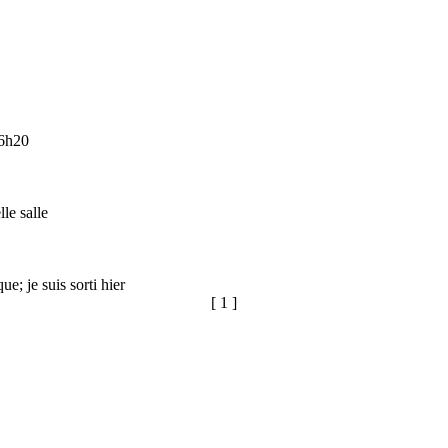
 6h20
le salle
; je suis sorti hier
[ 1 ]