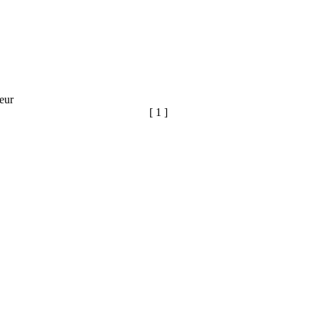
eur
[ 1 ]