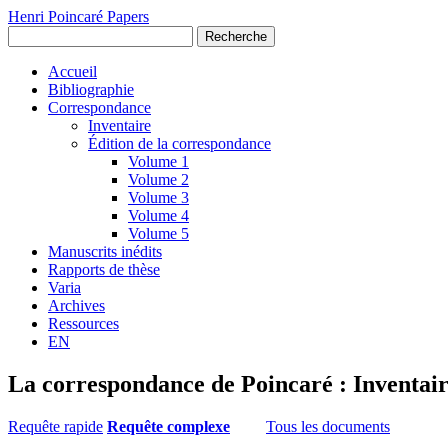
Henri Poincaré Papers
Recherche
Accueil
Bibliographie
Correspondance
Inventaire
Édition de la correspondance
Volume 1
Volume 2
Volume 3
Volume 4
Volume 5
Manuscrits inédits
Rapports de thèse
Varia
Archives
Ressources
EN
La correspondance de Poincaré : Inventai
Requête rapide
Requête complexe
Tous les documents