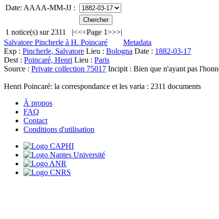
Date: AAAA-MM-JJ :
1
notice(s) sur
2311
|<
<<
Page 1
>>
>|
Salvatore Pincherle à H. Poincaré
Metadata
Exp :
Pincherle, Salvatore
Lieu :
Bologna
Date :
1882-03-17
Dest :
Poincaré, Henri
Lieu :
Paris
Source :
Private collection 75017
Incipit :
Bien que n'ayant pas l'honn
Henri Poincaré: la correspondance et les varia :
2311
documents
À propos
FAQ
Contact
Conditions d'utilisation