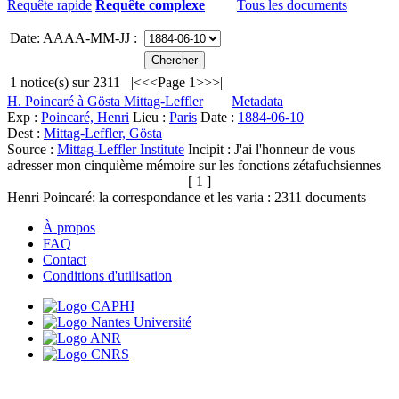
Requête rapide
Requête complexe
Tous les documents
Date: AAAA-MM-JJ :
1
notice(s) sur
2311
|<
<<
Page 1
>>
>|
H. Poincaré à Gösta Mittag-Leffler
Metadata
Exp :
Poincaré, Henri
Lieu :
Paris
Date :
1884-06-10
Dest :
Mittag-Leffler, Gösta
Source :
Mittag-Leffler Institute
Incipit :
J'ai l'honneur de vous
adresser mon cinquième mémoire sur les fonctions zétafuchsiennes
[ 1 ]
Henri Poincaré: la correspondance et les varia :
2311
documents
À propos
FAQ
Contact
Conditions d'utilisation