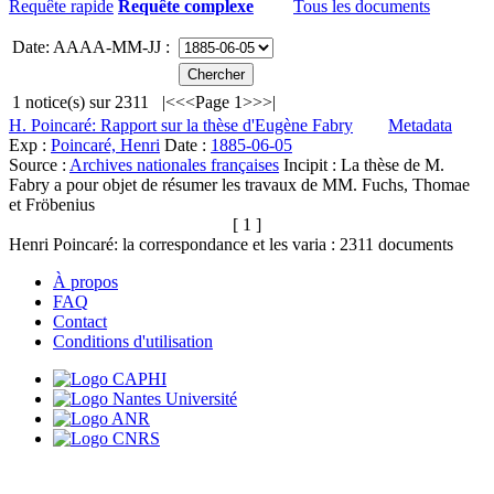
Requête rapide
Requête complexe
Tous les documents
Date: AAAA-MM-JJ :
1
notice(s) sur
2311
|<
<<
Page 1
>>
>|
H. Poincaré: Rapport sur la thèse d'Eugène Fabry
Metadata
Exp :
Poincaré, Henri
Date :
1885-06-05
Source :
Archives nationales françaises
Incipit :
La thèse de M.
Fabry a pour objet de résumer les travaux de MM. Fuchs, Thomae
et Fröbenius
[ 1 ]
Henri Poincaré: la correspondance et les varia :
2311
documents
À propos
FAQ
Contact
Conditions d'utilisation