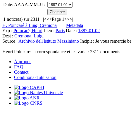
Date: AAAA-MM-JJ :
1
notice(s) sur
2311
|<
<<
Page 1
>>
>|
H. Poincaré à Luigi Cremona
Metadata
Exp :
Poincaré, Henri
Lieu :
Paris
Date :
1887-01-02
Dest :
Cremona, Luigi
Source :
Archivio dell'Istituto Mazziniano
Incipit :
Je vous remercie bea
Henri Poincaré: la correspondance et les varia :
2311
documents
À propos
FAQ
Contact
Conditions d'utilisation