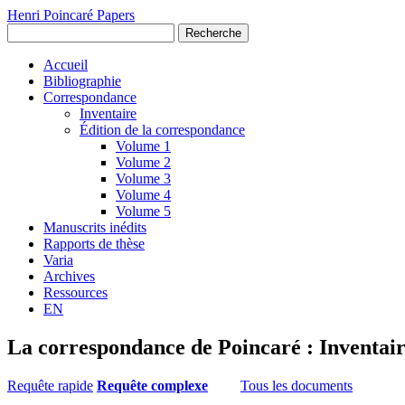
Henri Poincaré Papers
Recherche
Accueil
Bibliographie
Correspondance
Inventaire
Édition de la correspondance
Volume 1
Volume 2
Volume 3
Volume 4
Volume 5
Manuscrits inédits
Rapports de thèse
Varia
Archives
Ressources
EN
La correspondance de Poincaré : Inventai
Requête rapide
Requête complexe
Tous les documents