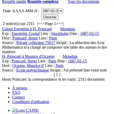
Requête rapide
Requête complexe
Tous les documents
Date: AAAA-MM-JJ :
2
notice(s) sur
2311
|<
<<
Page 1
>>
>|
Gustaf Eneström à H. Poincaré
Metadata
Exp :
Eneström, Gustaf
Lieu :
Stockholm
Date :
1887-02-15
Dest :
Poincaré, Henri
Lieu :
Paris
Source :
Private collection 75017
Incipit :
La rédaction des Acta
Mathematica m'a chargé de composer une table des auteurs et des
matières
H. Poincaré à Maurice d'Ocagne
Metadata
Exp :
Poincaré, Henri
Lieu :
Paris
Date :
1887-02-15
Dest :
Ocagne, Maurice d'
Lieu :
Paris
Source :
École polytechnique
Incipit :
J'ai présenté hier votre note
[ 1 ]
Henri Poincaré: la correspondance et les varia :
2311
documents
À propos
FAQ
Contact
Conditions d'utilisation