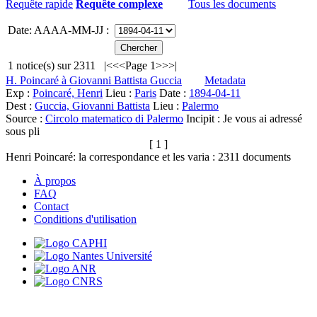
Requête rapide
Requête complexe
Tous les documents
Date: AAAA-MM-JJ :
1
notice(s) sur
2311
|<
<<
Page 1
>>
>|
H. Poincaré à Giovanni Battista Guccia
Metadata
Exp :
Poincaré, Henri
Lieu :
Paris
Date :
1894-04-11
Dest :
Guccia, Giovanni Battista
Lieu :
Palermo
Source :
Circolo matematico di Palermo
Incipit :
Je vous ai adressé
sous pli
[ 1 ]
Henri Poincaré: la correspondance et les varia :
2311
documents
À propos
FAQ
Contact
Conditions d'utilisation