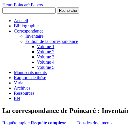
Henri Poincaré Papers
Recherche
Accueil
Bibliographie
Correspondance
Inventaire
Édition de la correspondance
Volume 1
Volume 2
Volume 3
Volume 4
Volume 5
Manuscrits inédits
Rapports de thèse
Varia
Archives
Ressources
EN
La correspondance de Poincaré : Inventai
Requête rapide
Requête complexe
Tous les documents