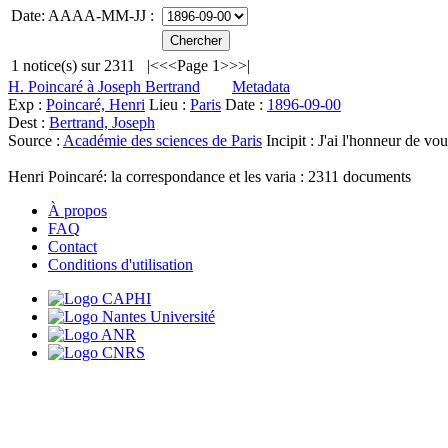
Date: AAAA-MM-JJ :
1
notice(s) sur
2311
|<
<<
Page 1
>>
>|
H. Poincaré à Joseph Bertrand
Metadata
Exp :
Poincaré, Henri
Lieu :
Paris
Date :
1896-09-00
Dest :
Bertrand, Joseph
Source :
Académie des sciences de Paris
Incipit :
J'ai l'honneur de vo
Henri Poincaré: la correspondance et les varia :
2311
documents
À propos
FAQ
Contact
Conditions d'utilisation