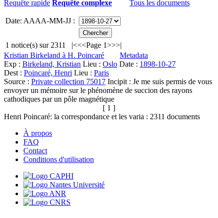
Requête rapide
Requête complexe
Tous les documents
Date: AAAA-MM-JJ :
1
notice(s) sur
2311
|<
<<
Page 1
>>
>|
Kristian Birkeland à H. Poincaré
Metadata
Exp :
Birkeland, Kristian
Lieu :
Oslo
Date :
1898-10-27
Dest :
Poincaré, Henri
Lieu :
Paris
Source :
Private collection 75017
Incipit :
Je me suis permis de vous
envoyer un mémoire sur le phénomène de succion des rayons
cathodiques par un pôle magnétique
[ 1 ]
Henri Poincaré: la correspondance et les varia :
2311
documents
À propos
FAQ
Contact
Conditions d'utilisation