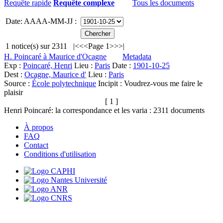
Requête rapide
Requête complexe
Tous les documents
Date: AAAA-MM-JJ :
1
notice(s) sur
2311
|<
<<
Page 1
>>
>|
H. Poincaré à Maurice d'Ocagne
Metadata
Exp :
Poincaré, Henri
Lieu :
Paris
Date :
1901-10-25
Dest :
Ocagne, Maurice d'
Lieu :
Paris
Source :
École polytechnique
Incipit :
Voudrez-vous me faire le
plaisir
[ 1 ]
Henri Poincaré: la correspondance et les varia :
2311
documents
À propos
FAQ
Contact
Conditions d'utilisation