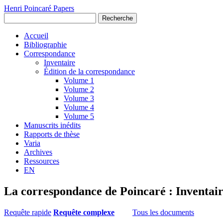
Henri Poincaré Papers
Recherche
Accueil
Bibliographie
Correspondance
Inventaire
Édition de la correspondance
Volume 1
Volume 2
Volume 3
Volume 4
Volume 5
Manuscrits inédits
Rapports de thèse
Varia
Archives
Ressources
EN
La correspondance de Poincaré : Inventai
Requête rapide
Requête complexe
Tous les documents