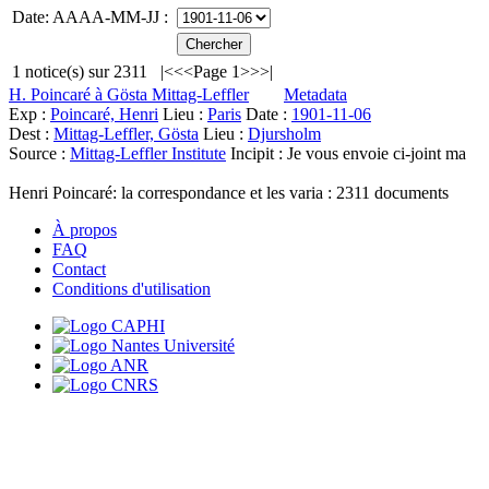
Date: AAAA-MM-JJ :
1
notice(s) sur
2311
|<
<<
Page 1
>>
>|
H. Poincaré à Gösta Mittag-Leffler
Metadata
Exp :
Poincaré, Henri
Lieu :
Paris
Date :
1901-11-06
Dest :
Mittag-Leffler, Gösta
Lieu :
Djursholm
Source :
Mittag-Leffler Institute
Incipit :
Je vous envoie ci-joint ma
Henri Poincaré: la correspondance et les varia :
2311
documents
À propos
FAQ
Contact
Conditions d'utilisation