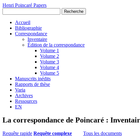
Henri Poincaré Papers
Recherche
Accueil
Bibliographie
Correspondance
Inventaire
Édition de la correspondance
Volume 1
Volume 2
Volume 3
Volume 4
Volume 5
Manuscrits inédits
Rapports de thèse
Varia
Archives
Ressources
EN
La correspondance de Poincaré : Inventai
Requête rapide
Requête complexe
Tous les documents