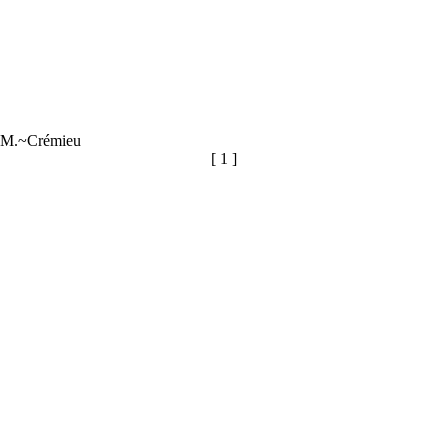
de M.~Crémieu
[ 1 ]