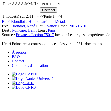
Date: AAAA-MM-JJ :
1
notice(s) sur
2311
|<
<<
Page 1
>>
>|
René Blondlot à H. Poincaré
Metadata
Exp :
Blondlot, René
Lieu :
Nancy
Date :
1901-11-10
Dest :
Poincaré, Henri
Lieu :
Paris
Source :
Private collection 75017
Incipit :
Les projets d'expérience 
Henri Poincaré: la correspondance et les varia :
2311
documents
À propos
FAQ
Contact
Conditions d'utilisation