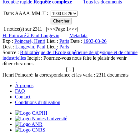
Requête rapide
Requête complexe
Tous les documents
Date: AAAA-MM-JJ :
1
notice(s) sur
2311
|<
<<
Page 1
>>
>|
H. Poincaré à Paul Langevin
Metadata
Exp :
Poincaré, Henri
Lieu :
Paris
Date :
1903-03-26
Dest :
Langevin, Paul
Lieu :
Paris
Source :
Bibliothèque de l'École supérieure de physique et de chimie
industrielles
Incipit :
Pourriez-vous nous faire le plaisir de venir
dîner chez nous
[ 1 ]
Henri Poincaré: la correspondance et les varia :
2311
documents
À propos
FAQ
Contact
Conditions d'utilisation