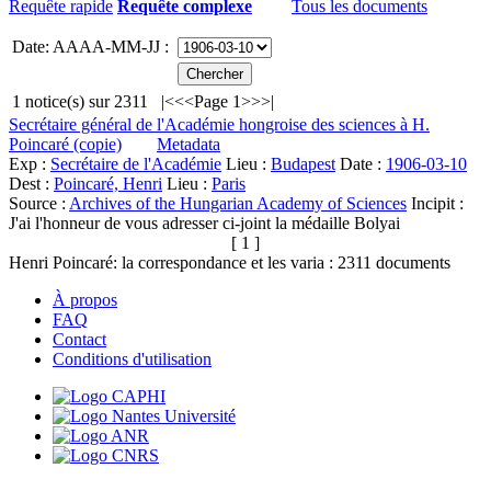
Requête rapide
Requête complexe
Tous les documents
Date: AAAA-MM-JJ :
1
notice(s) sur
2311
|<
<<
Page 1
>>
>|
Secrétaire général de l'Académie hongroise des sciences à H.
Poincaré (copie)
Metadata
Exp :
Secrétaire de l'Académie
Lieu :
Budapest
Date :
1906-03-10
Dest :
Poincaré, Henri
Lieu :
Paris
Source :
Archives of the Hungarian Academy of Sciences
Incipit :
J'ai l'honneur de vous adresser ci-joint la médaille Bolyai
[ 1 ]
Henri Poincaré: la correspondance et les varia :
2311
documents
À propos
FAQ
Contact
Conditions d'utilisation