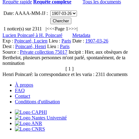
Requête rapide
Requête complexe
Tous les documents
Date: AAAA-MM-JJ :
1
notice(s) sur
2311
|<
<<
Page 1
>>
>|
Lucien Poincaré à H. Poincaré
Metadata
Exp :
Poincaré, Lucien
Lieu :
Paris
Date :
1907-03-26
Dest :
Poincaré, Henri
Lieu :
Paris
Source :
Private collection 75017
Incipit :
Hier, aux obsèques de
Berthelot, plusieurs personnes m'ont parlé, spontanément, de ta
nomination
[ 1 ]
Henri Poincaré: la correspondance et les varia :
2311
documents
À propos
FAQ
Contact
Conditions d'utilisation