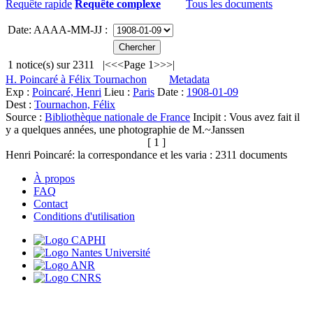
Requête rapide
Requête complexe
Tous les documents
Date: AAAA-MM-JJ :
1
notice(s) sur
2311
|<
<<
Page 1
>>
>|
H. Poincaré à Félix Tournachon
Metadata
Exp :
Poincaré, Henri
Lieu :
Paris
Date :
1908-01-09
Dest :
Tournachon, Félix
Source :
Bibliothèque nationale de France
Incipit :
Vous avez fait il
y a quelques années, une photographie de M.~Janssen
[ 1 ]
Henri Poincaré: la correspondance et les varia :
2311
documents
À propos
FAQ
Contact
Conditions d'utilisation