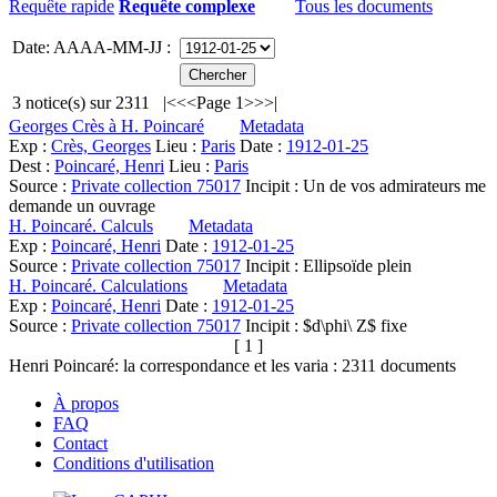
Requête rapide
Requête complexe
Tous les documents
Date: AAAA-MM-JJ :
3
notice(s) sur
2311
|<
<<
Page 1
>>
>|
Georges Crès à H. Poincaré
Metadata
Exp :
Crès, Georges
Lieu :
Paris
Date :
1912-01-25
Dest :
Poincaré, Henri
Lieu :
Paris
Source :
Private collection 75017
Incipit :
Un de vos admirateurs me
demande un ouvrage
H. Poincaré. Calculs
Metadata
Exp :
Poincaré, Henri
Date :
1912-01-25
Source :
Private collection 75017
Incipit :
Ellipsoïde plein
H. Poincaré. Calculations
Metadata
Exp :
Poincaré, Henri
Date :
1912-01-25
Source :
Private collection 75017
Incipit :
$d\phi\ Z$ fixe
[ 1 ]
Henri Poincaré: la correspondance et les varia :
2311
documents
À propos
FAQ
Contact
Conditions d'utilisation