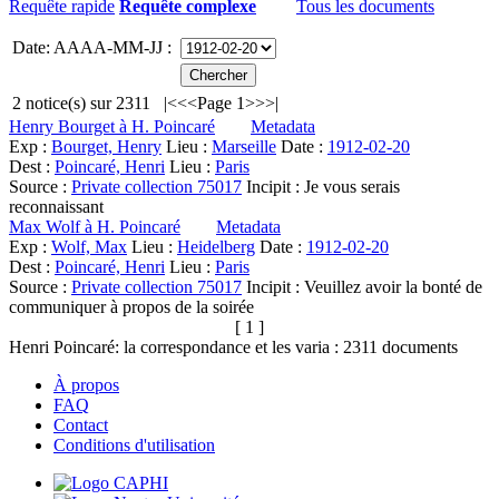
Requête rapide
Requête complexe
Tous les documents
Date: AAAA-MM-JJ :
2
notice(s) sur
2311
|<
<<
Page 1
>>
>|
Henry Bourget à H. Poincaré
Metadata
Exp :
Bourget, Henry
Lieu :
Marseille
Date :
1912-02-20
Dest :
Poincaré, Henri
Lieu :
Paris
Source :
Private collection 75017
Incipit :
Je vous serais
reconnaissant
Max Wolf à H. Poincaré
Metadata
Exp :
Wolf, Max
Lieu :
Heidelberg
Date :
1912-02-20
Dest :
Poincaré, Henri
Lieu :
Paris
Source :
Private collection 75017
Incipit :
Veuillez avoir la bonté de
communiquer à propos de la soirée
[ 1 ]
Henri Poincaré: la correspondance et les varia :
2311
documents
À propos
FAQ
Contact
Conditions d'utilisation