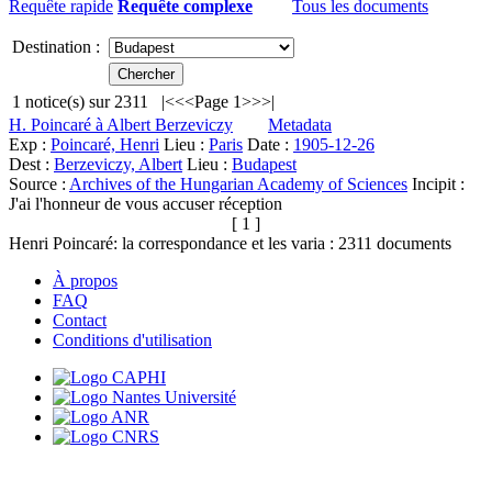
Requête rapide
Requête complexe
Tous les documents
Destination :
1
notice(s) sur
2311
|<
<<
Page 1
>>
>|
H. Poincaré à Albert Berzeviczy
Metadata
Exp :
Poincaré, Henri
Lieu :
Paris
Date :
1905-12-26
Dest :
Berzeviczy, Albert
Lieu :
Budapest
Source :
Archives of the Hungarian Academy of Sciences
Incipit :
J'ai l'honneur de vous accuser réception
[ 1 ]
Henri Poincaré: la correspondance et les varia :
2311
documents
À propos
FAQ
Contact
Conditions d'utilisation