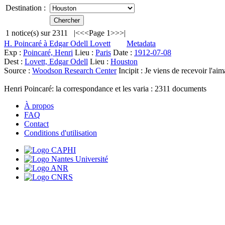
Destination :
1
notice(s) sur
2311
|<
<<
Page 1
>>
>|
H. Poincaré à Edgar Odell Lovett
Metadata
Exp :
Poincaré, Henri
Lieu :
Paris
Date :
1912-07-08
Dest :
Lovett, Edgar Odell
Lieu :
Houston
Source :
Woodson Research Center
Incipit :
Je viens de recevoir l'aim
Henri Poincaré: la correspondance et les varia :
2311
documents
À propos
FAQ
Contact
Conditions d'utilisation