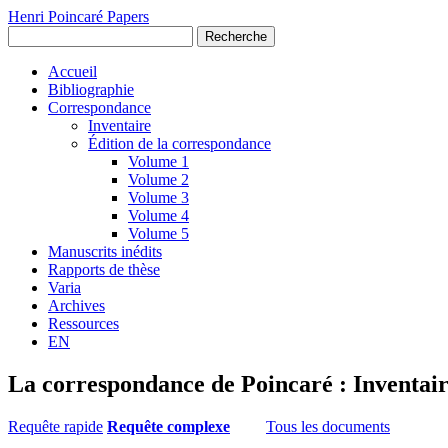
Henri Poincaré Papers
Recherche
Accueil
Bibliographie
Correspondance
Inventaire
Édition de la correspondance
Volume 1
Volume 2
Volume 3
Volume 4
Volume 5
Manuscrits inédits
Rapports de thèse
Varia
Archives
Ressources
EN
La correspondance de Poincaré : Inventai
Requête rapide
Requête complexe
Tous les documents