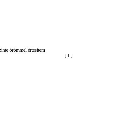
inte örömmel értesitem
[ 1 ]