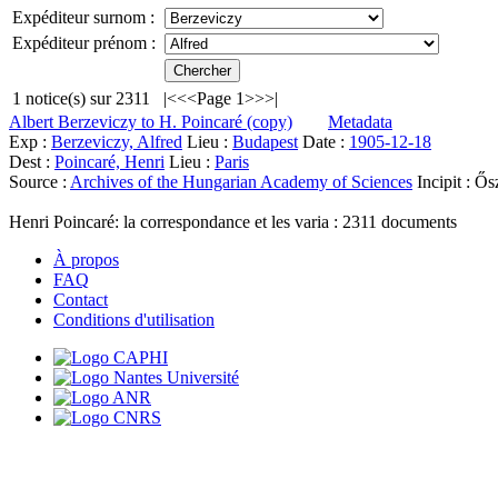
Expéditeur surnom :
Expéditeur prénom :
1
notice(s) sur
2311
|<
<<
Page 1
>>
>|
Albert Berzeviczy to H. Poincaré (copy)
Metadata
Exp :
Berzeviczy, Alfred
Lieu :
Budapest
Date :
1905-12-18
Dest :
Poincaré, Henri
Lieu :
Paris
Source :
Archives of the Hungarian Academy of Sciences
Incipit :
Ősz
Henri Poincaré: la correspondance et les varia :
2311
documents
À propos
FAQ
Contact
Conditions d'utilisation