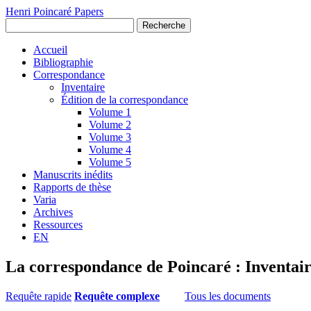
Henri Poincaré Papers
Recherche
Accueil
Bibliographie
Correspondance
Inventaire
Édition de la correspondance
Volume 1
Volume 2
Volume 3
Volume 4
Volume 5
Manuscrits inédits
Rapports de thèse
Varia
Archives
Ressources
EN
La correspondance de Poincaré : Inventai
Requête rapide
Requête complexe
Tous les documents