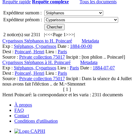
Requête rapide
Requête complexe
Tous les documents
Expéditeur surnom :
Expéditeur prénom :
2
notice(s) sur
2311
|<
<<
Page 1
>>
>|
Cyparissos Stéphanos to H. Poincaré
Metadata
Exp :
Stéphanos, Cyparissos
Date :
1884-00-00
Dest :
Poincaré, Henri
Lieu :
Paris
Source :
Private collection 75017
Incipit :
[ton philon .. Poincaré]
Cyparissos Stéphanos à H. Poincaré
Metadata
Exp :
Stéphanos, Cyparissos
Lieu :
Paris
Date :
1884-07-07
Dest :
Poincaré, Henri
Lieu :
Paris
Source :
Private collection 75017
Incipit :
Dans la séance du 4 Juillet
nous avons fait l'éléction .. de M.~Simonnet
[ 1 ]
Henri Poincaré: la correspondance et les varia :
2311
documents
À propos
FAQ
Contact
Conditions d'utilisation