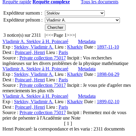
Requête rapide
Requête complexe
Tous les documents
Expéditeur surnom :
Expéditeur prénom :
3
notice(s) sur
2311
|<
<<
Page 1
>>
>|
Vladimir A. Steklov à H. Poincaré
Metadata
Exp :
Steklov, Vladimir A.
Lieu :
Kharkiv
Date :
1897-11-10
Dest :
Poincaré, Henri
Lieu :
Paris
Source :
Private collection 75017
Incipit :
Vos recherches
ingénieuses sur les divers problèmes de la physique mathématique
Vladimir A. Steklov à H. Poincaré
Metadata
Exp :
Steklov, Vladimir A.
Lieu :
Kharkiv
Date :
1898-04-29
Dest :
Poincaré, Henri
Lieu :
Paris
Source :
Private collection 75017
Incipit :
Je vous prie d'agréer mes
remerciements les plus vifs
Vladimir A. Steklov à H. Poincaré
Metadata
Exp :
Steklov, Vladimir A.
Lieu :
Kharkiv
Date :
1899-02-10
Dest :
Poincaré, Henri
Lieu :
Paris
Source :
Private collection 75017
Incipit :
Permettez moi de vous
prier de présenter à l'Académie une Note
[ 1 ]
Henri Poincaré: la correspondance et les varia :
2311
documents