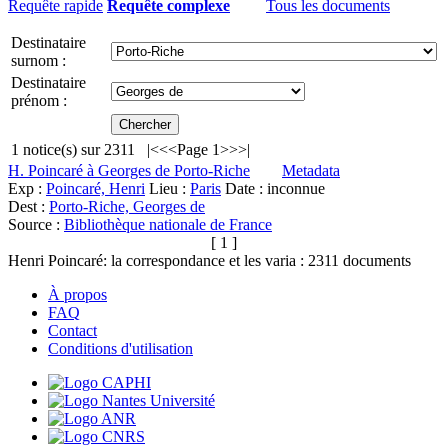
Requête rapide
Requête complexe
Tous les documents
Destinataire
surnom :
Destinataire
prénom :
1
notice(s) sur
2311
|<
<<
Page 1
>>
>|
H. Poincaré à Georges de Porto-Riche
Metadata
Exp :
Poincaré, Henri
Lieu :
Paris
Date : inconnue
Dest :
Porto-Riche, Georges de
Source :
Bibliothèque nationale de France
[ 1 ]
Henri Poincaré: la correspondance et les varia :
2311
documents
À propos
FAQ
Contact
Conditions d'utilisation