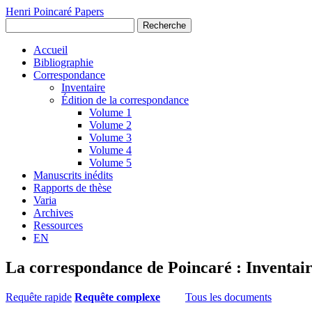
Henri Poincaré Papers
Recherche
Accueil
Bibliographie
Correspondance
Inventaire
Édition de la correspondance
Volume 1
Volume 2
Volume 3
Volume 4
Volume 5
Manuscrits inédits
Rapports de thèse
Varia
Archives
Ressources
EN
La correspondance de Poincaré : Inventai
Requête rapide
Requête complexe
Tous les documents