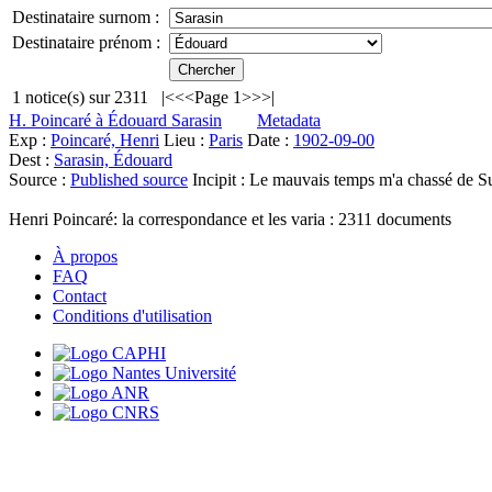
Destinataire surnom :
Destinataire prénom :
1
notice(s) sur
2311
|<
<<
Page 1
>>
>|
H. Poincaré à Édouard Sarasin
Metadata
Exp :
Poincaré, Henri
Lieu :
Paris
Date :
1902-09-00
Dest :
Sarasin, Édouard
Source :
Published source
Incipit :
Le mauvais temps m'a chassé de Sui
Henri Poincaré: la correspondance et les varia :
2311
documents
À propos
FAQ
Contact
Conditions d'utilisation