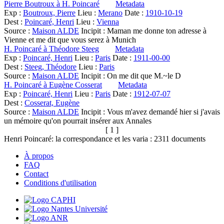
Pierre Boutroux à H. Poincaré
Metadata
Exp :
Boutroux, Pierre
Lieu :
Merano
Date :
1910-10-19
Dest :
Poincaré, Henri
Lieu :
Vienna
Source :
Maison ALDE
Incipit :
Maman me donne ton adresse à
Vienne et me dit que vous serez à Munich
H. Poincaré à Théodore Steeg
Metadata
Exp :
Poincaré, Henri
Lieu :
Paris
Date :
1911-00-00
Dest :
Steeg, Théodore
Lieu :
Paris
Source :
Maison ALDE
Incipit :
On me dit que M.~le D
H. Poincaré à Eugène Cosserat
Metadata
Exp :
Poincaré, Henri
Lieu :
Paris
Date :
1912-07-07
Dest :
Cosserat, Eugène
Source :
Maison ALDE
Incipit :
Vous m'avez demandé hier si j'avais
un mémoire qu'on pourrait insérer aux Annales
[ 1 ]
Henri Poincaré: la correspondance et les varia :
2311
documents
À propos
FAQ
Contact
Conditions d'utilisation