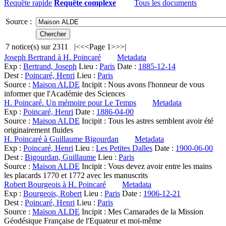
Requête rapide
Requête complexe
Tous les documents
Source :
7
notice(s) sur
2311
|<
<<
Page 1
>>
>|
Joseph Bertrand à H. Poincaré
Metadata
Exp :
Bertrand, Joseph
Lieu :
Paris
Date :
1885-12-14
Dest :
Poincaré, Henri
Lieu :
Paris
Source :
Maison ALDE
Incipit :
Nous avons l'honneur de vous
informer que l'Académie des Sciences
H. Poincaré. Un mémoire pour Le Temps
Metadata
Exp :
Poincaré, Henri
Date :
1886-04-00
Source :
Maison ALDE
Incipit :
Tous les astres semblent avoir été
originairement fluides
H. Poincaré à Guillaume Bigourdan
Metadata
Exp :
Poincaré, Henri
Lieu :
Les Petites Dalles
Date :
1900-06-00
Dest :
Bigourdan, Guillaume
Lieu :
Paris
Source :
Maison ALDE
Incipit :
Vous devez avoir entre les mains
les placards 1770 et 1772 avec les manuscrits
Robert Bourgeois à H. Poincaré
Metadata
Exp :
Bourgeois, Robert
Lieu :
Paris
Date :
1906-12-21
Dest :
Poincaré, Henri
Lieu :
Paris
Source :
Maison ALDE
Incipit :
Mes Camarades de la Mission
Géodésique Française de l'Equateur et moi-même