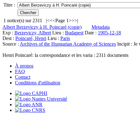
Titre :
1
notice(s) sur
2311
|<
<<
Page 1
>>
>|
Albert Berzeviczy à H. Poincaré (copie)
Metadata
Exp :
Berzeviczy, Albert
Lieu :
Budapest
Date :
1905-12-18
Dest :
Poincaré, Henri
Lieu :
Paris
Source :
Archives of the Hungarian Academy of Sciences
Incipit :
Je 
Henri Poincaré: la correspondance et les varia :
2311
documents
À propos
FAQ
Contact
Conditions d'utilisation