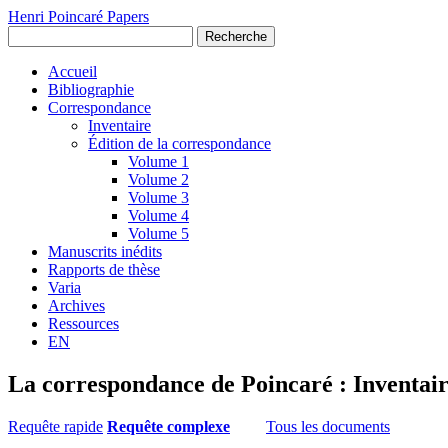
Henri Poincaré Papers
Recherche
Accueil
Bibliographie
Correspondance
Inventaire
Édition de la correspondance
Volume 1
Volume 2
Volume 3
Volume 4
Volume 5
Manuscrits inédits
Rapports de thèse
Varia
Archives
Ressources
EN
La correspondance de Poincaré : Inventai
Requête rapide
Requête complexe
Tous les documents