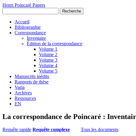
Henri Poincaré Papers
Recherche
Accueil
Bibliographie
Correspondance
Inventaire
Édition de la correspondance
Volume 1
Volume 2
Volume 3
Volume 4
Volume 5
Manuscrits inédits
Rapports de thèse
Varia
Archives
Ressources
EN
La correspondance de Poincaré : Inventai
Requête rapide
Requête complexe
Tous les documents