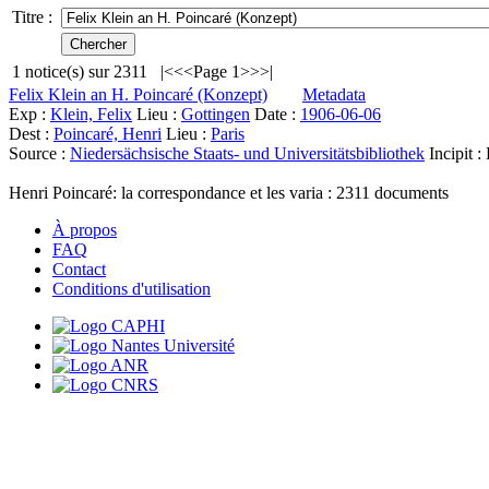
Titre :
1
notice(s) sur
2311
|<
<<
Page 1
>>
>|
Felix Klein an H. Poincaré (Konzept)
Metadata
Exp :
Klein, Felix
Lieu :
Gottingen
Date :
1906-06-06
Dest :
Poincaré, Henri
Lieu :
Paris
Source :
Niedersächsische Staats- und Universitätsbibliothek
Incipit :
Henri Poincaré: la correspondance et les varia :
2311
documents
À propos
FAQ
Contact
Conditions d'utilisation