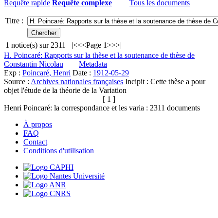
Requête rapide
Requête complexe
Tous les documents
Titre :
1
notice(s) sur
2311
|<
<<
Page 1
>>
>|
H. Poincaré: Rapports sur la thèse et la soutenance de thèse de
Constantin Nicolau
Metadata
Exp :
Poincaré, Henri
Date :
1912-05-29
Source :
Archives nationales françaises
Incipit :
Cette thèse a pour
objet l'étude de la théorie de la Variation
[ 1 ]
Henri Poincaré: la correspondance et les varia :
2311
documents
À propos
FAQ
Contact
Conditions d'utilisation